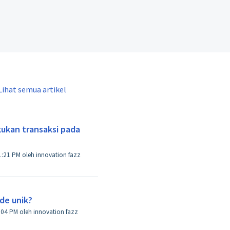
Lihat semua artikel
ukan transaksi pada
iubah pada Wed, 8 Apr pada 1:21 PM oleh innovation fazz
de unik?
bah pada Tue, 7 Apr pada 5:04 PM oleh innovation fazz