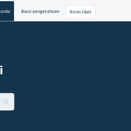
randa
Basis pengetahuan
Kirim tiket
i